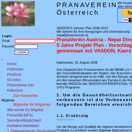
PRANAVEREIN
Wir freue
über einm
Österreich
VASDON 5 Jahresr Plan 2008-2013
Wir danken für Ihre Anregungen und Unterstützung:
nepal@pranaverein.at
Login:
PranaVerein Austria - Nepal Direk
Email
5 Jahre Projekt Plan - Vorschlag
Passwd
gemeinsam mit VASDON, Kavre D
>
Kathmandu, 10. August 2008
Home
Petitionen
Das Hauptziel des Pranavereines ist die Mithilfe zur
der Gesundheitssituation der Region, hier brauchen s
Positives
Ärmsten dringend eine erste Hilfe. Um den Einsatz 
5G-Infos
um den neuesten Wissenstand aus Europa in die Reg
betreibt VASDON das VASDON INTERNATIONAL
P(l)andemie-Info
(VIV) Programm.
Kritisches
1. Um die Gesundheitssituat
Zum Newsletter
verbessern ist die Verbesser
Mitglieder
folgenden Bereichen einsich
Mitglieder für Mitglieder
Wie werde ich Mitglied
PranaVita MP3s
1.1. Ernährung
---------------
Spenden/Möglichkeit
Karitative Aktivitäten
Um die Menge und Qualtität der eigenen landwirtscha
Produkte zu erhöhen wurden folgende Maßnahmen b
1. Österreichische Pranastudie