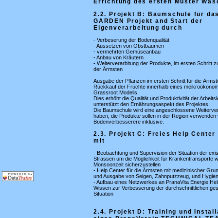
Errichtung des ersten Muster Wa
2.2. Projekt B: Baumschule für d
GARDEN Projekt and Start der
Eigenverarbeitung durch
- Verbeserung der Bodenqualität
- Aussetzen von Obstbaumen
- vermehrten Gemüseanbau
- Anbau von Kräutern
- Weiterverarbitung der Produkte, im ersten Schritt 
der Ärmsten
Ausgabe der Pflanzen im ersten Schritt für die Ärms
Rückkauf der Früchte innerhalb eines meikroökono
Grassroot Modells
Dies erhöht die Qualität und Produktivität der Arbeits
unterstützt den Ernährungsaspekt des Projektes.
Die Baumschule wird eine angeschlossene Weiterver
haben, die Produkte sollen in der Region verwenden
Bodenverbesserere inklusive.
2.3. Projekt C: Freies Help Center
mit
- Beobachtung und Supervision der Situation der exi
Strassen um die Möglichkeit für Krankentransporte 
Monsoonzeit sicherzustellen
- Help Center für die Ärmsten mit medizinischer Gr
und Ausgabe von Seigen, Zahnputzzeug, und Hygien
- Aufbau eines Netzwerkes an PranaVita Energie Hei
Wissen zur Verbesserung der durchschnittlichen ges
Situation
2.4. Projekt D: Training und Install