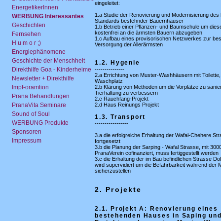
eingeleitet:
EnergetikerInnen
1.a Studie der Renovierung und Modernisierung des
WERBUNG Interessantes
Standards bestehnder Bauernhäuser
Geschichten
1.b Betrieb einer Pflanzen- und Baumschule um dies
kostenfrei an die ärmsten Bauern abzugeben
Fernsehen
1.c Aufbau eines provisorischen Netzwerkes zur be
H u m o r ;)
Versorgung der Allerärmsten
Energiephänomene
Geschichte der Menschheit
1.2. Hygenie
Direkthilfe Goa - Kinderheime
---------------
2.a Errichtung von Muster-Washhäusern mit Toilette
Newsletter + Direkthilfe
Waschplatz
Impf-oramtion
2.b Klärung von Methoden um die Vorplätze zu sanie
Tierhaltung zu verbessern
Prana Behandlungen
2.c Rauchfang-Projekt
PranaVita Seminare
2.d Haus Reinungs Projekt
Sound of Soul
1.3. Transport
WERBUNG Produkte
-----------------
Sponsoren
3.a die erfolgreiche Erhaltung der Wafal-Chehere Str
Impressum
fortgesetzt
3.b die Planung der Sarping - Wafal Strasse, mit 300
PranaVerein cofinanziert, muss fertiggestellt werden
3.c die Erhaltung der im Bau befindlichen Strasse Dol
wird supervidiert um die Befahrbarkeit während der
sicherzustellen
2. Projekte
2.1. Projekt A: Renovierung eines
bestehenden Hauses in Saping un