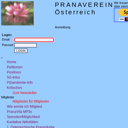
PRANAVEREIN
Wir freue
über einm
Österreich
Anmeldung
Login:
Email
Passwd
>
Home
Petitionen
Positives
5G-Infos
P(l)andemie-Info
Kritisches
Zum Newsletter
Mitglieder
Mitglieder für Mitglieder
Wie werde ich Mitglied
PranaVita MP3s
Spenden/Möglichkeit
Karitative Aktivitäten
1. Österreichische Pranastudie