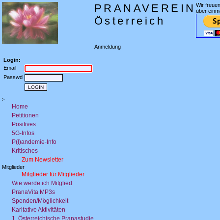
PRANAVEREIN
Wir freue
über einm
Österreich
Anmeldung
Login:
Email
Passwd
>
Home
Petitionen
Positives
5G-Infos
P(l)andemie-Info
Kritisches
Zum Newsletter
Mitglieder
Mitglieder für Mitglieder
Wie werde ich Mitglied
PranaVita MP3s
Spenden/Möglichkeit
Karitative Aktivitäten
1. Österreichische Pranastudie